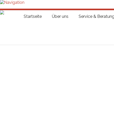
Menü
0 63 72 / 82 45
Kaiserstraße 333, 66892 Bruchmühlb
Startseite
Über uns
Service & Beratun
Startseite
Über uns
Service & Beratung
Werkstatt
Reifenservice
Fahrzeugmarkt
Kontakt