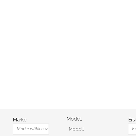
Datenschutz
Disclaimer
Impressum
Modell
Marke
Ers